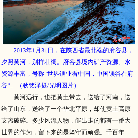
2013年1月31日，在陕西省最北端的府谷县，
夕照黄河，别样壮阔。府谷县境内矿产资源、水
资源丰富，号称“世界镁业看中国，中国镁谷在府
谷”。
（耿铭泽
摄/光明图片
）
黄河远行，也把黄土带去，送给了河南，送
给了山东，送给了一个华北平原，却使黄土高原
支离破碎。多少风流人物，能出走的都有一番大
世界的作为，留下来的是坚守而顽强。千百年