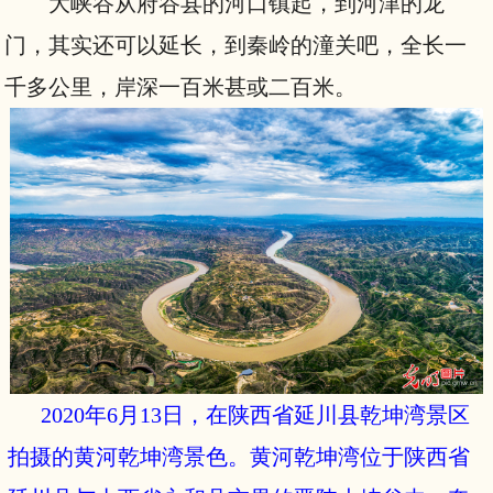
大峡谷从府谷县的河口镇起，到河津的龙
门，其实还可以延长，到秦岭的潼关吧，全长一
千多公里，岸深一百米甚或二百米。
2020年6月13日，在陕西省延川县乾坤湾景区
拍摄的黄河乾坤湾景色。黄河乾坤湾位于陕西省