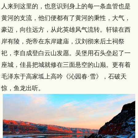
人来到这里的，也意识到身上的每一条血管也是
黄河的支流，他们便都有了黄河的秉性，大气，
豪迈，向往远方，从此英雄风气流转。轩辕在西
岸有陵，尧帝在东岸建庙，汉刘彻来后土祠祭
祀，李自成登白云山发愿。吴堡用石头垒起了一
座城，佳县把城就修在三面悬空的山巅。更有着
毛泽东于高家坬上高吟《沁园春·雪》，石破天
惊，鱼龙出听。