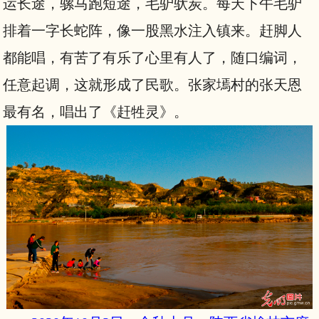
运长途，骡马跑短途，毛驴驮炭。每天下午毛驴
排着一字长蛇阵，像一股黑水注入镇来。赶脚人
都能唱，有苦了有乐了心里有人了，随口编词，
任意起调，这就形成了民歌。张家墕村的张天恩
最有名，唱出了《赶牲灵》。