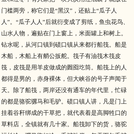
门槛两旁，称它们是“黑汉”，还贴上“瓜子人
人”。“瓜子人人”后就衍变成了剪纸，鱼虫花鸟、
山水人物，遍贴在门上窗上，米面罐上和树上。
钻水呢，从河口镇到碛口镇从来都行船筏。船是
木船，木船上有艄公扳舵。筏子有油筏木筏皮
筏，皮筏是用羊皮做成的囫囵圪筒。船筏上的人
都得是男的，赤身裸体，但大峡谷的号子声闻于
天。除了船筏，两岸还没有通车的年代里，忙碌
的都是骆驼骡马和毛驴。碛口镇人讲，凡是门上
挂着谷秆绑成的干草把，就代表着是高脚牲口的
草料店，全镇就有几十家。船筏卸下的货，骆驼