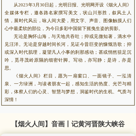
从2023年3月30日起，光明日报、光明网开设《烟火人间》
全媒体专栏，邀各路名家撰写美文，状山川形胜，叙风土人
情，展时代风云，咏人间大爱，用文字、声音、图像触摸人们
心中最柔软的部位，为今日多彩中国留下摇曳生姿的剪影。
无论是胸怀山海，与天地共吞吐；抑或见微知著，滴水中
见汪洋。无论是穿越时间长河，见证今昔巨变的慷慨浩歌；抑
或深入时代肌理，凝望凡人小事的刹那感动；甚或悄然驻足沉
吟，觅寻茂岭原隰的细密针脚。写动，亦写静；是诗，亦是
思。
《烟火人间》栏目，愿为一扇窗口、一面镜子、一泓清
泉、一方绿洲，与读者朋友一起，感知生活的热度、光芒与精
彩，体察人们的心灵、智慧与梦想，洞鉴时代的生机、气质与
深情！
【烟火人间】音画丨记黄河晋陕大峡谷