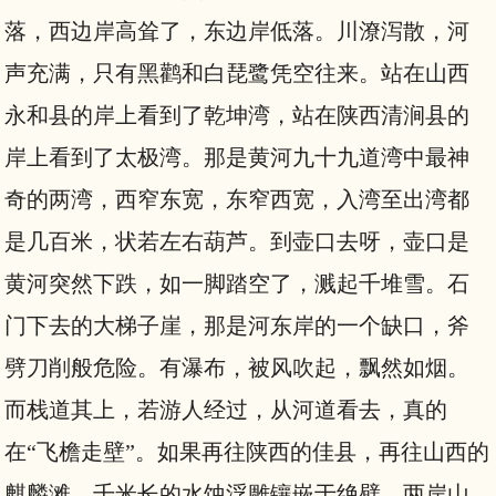
落，西边岸高耸了，东边岸低落。川潦泻散，河
声充满，只有黑鹳和白琵鹭凭空往来。站在山西
永和县的岸上看到了乾坤湾，站在陕西清涧县的
岸上看到了太极湾。那是黄河九十九道湾中最神
奇的两湾，西窄东宽，东窄西宽，入湾至出湾都
是几百米，状若左右葫芦。到壶口去呀，壶口是
黄河突然下跌，如一脚踏空了，溅起千堆雪。石
门下去的大梯子崖，那是河东岸的一个缺口，斧
劈刀削般危险。有瀑布，被风吹起，飘然如烟。
而栈道其上，若游人经过，从河道看去，真的
在“飞檐走壁”。如果再往陕西的佳县，再往山西的
麒麟滩，千米长的水蚀浮雕镶嵌于绝壁，两岸山