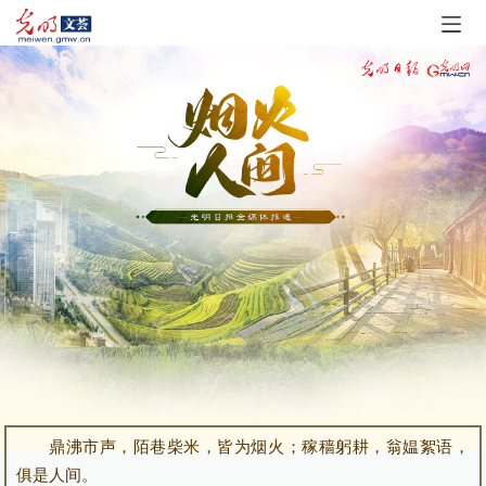
鼎沸市声，陌巷柴米，皆为烟火；稼穑躬耕，翁媪絮语，
俱是人间。