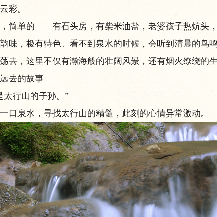
云彩。
简单的——有石头房，有柴米油盐，老婆孩子热炕头，
韵味，极有特色。看不到泉水的时候，会听到清晨的鸟
荡去，这里不仅有瀚海般的壮阔风景，还有烟火缭绕的
远去的故事——
太行山的子孙。”
口泉水，寻找太行山的精髓，此刻的心情异常激动。