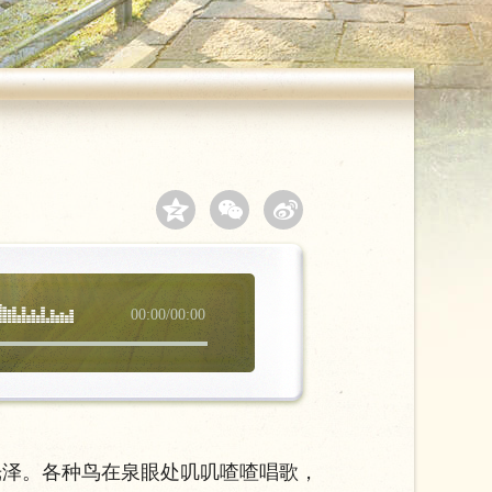
00:00
/
00:00
泽。各种鸟在泉眼处叽叽喳喳唱歌，