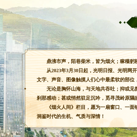
鼎沸市声，陌巷柴米，皆为烟火；稼穑躬
从2023年3月30日起，光明日报、光
文字、声音、图像触摸人们心中最柔软的部位
无论是胸怀山海，与天地共吞吐；抑或见
刹那感动；甚或悄然驻足沉吟，觅寻茂岭原隰
《烟火人间》栏目，愿为一扇窗口、一面
洞鉴时代的生机、气质与深情！