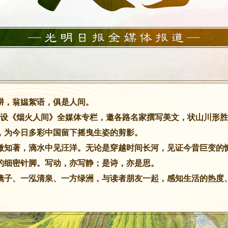
耕，翁媪絮语，俱是人间。
明网开设《烟火人间》全媒体专栏，邀各路名家撰写美文，状山川
，为今日多彩中国留下摇曳生姿的剪影。
微知著，滴水中见汪洋。无论是穿越时间长河，见证今昔巨变的
的细密针脚。写动，亦写静；是诗，亦是思。
镜子、一泓清泉、一方绿洲，与读者朋友一起，感知生活的热度