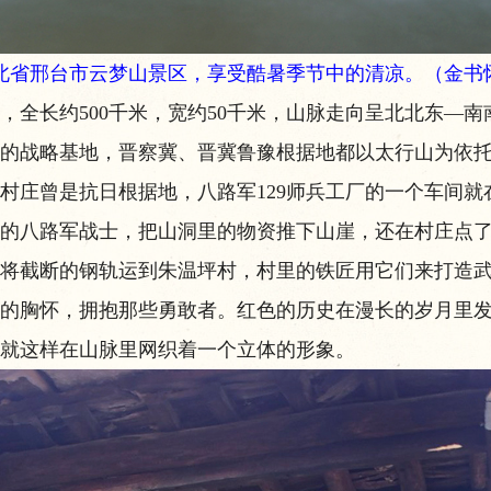
河北省邢台市云梦山景区，享受酷暑季节中的清凉。（金书
长约500千米，宽约50千米，山脉走向呈北北东—南
的战略基地，晋察冀、晋冀鲁豫根据地都以太行山为依
庄曾是抗日根据地，八路军129师兵工厂的一个车间就
守卫的八路军战士，把山洞里的物资推下山崖，还在村庄点
将截断的钢轨运到朱温坪村，村里的铁匠用它们来打造
胸怀，拥抱那些勇敢者。红色的历史在漫长的岁月里发
就这样在山脉里网织着一个立体的形象。