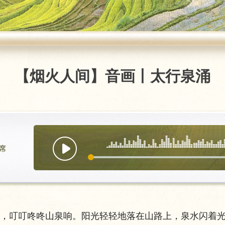
【烟火人间】音画丨太行泉涌
席
叮叮咚咚山泉响。阳光轻轻地落在山路上，泉水闪着光