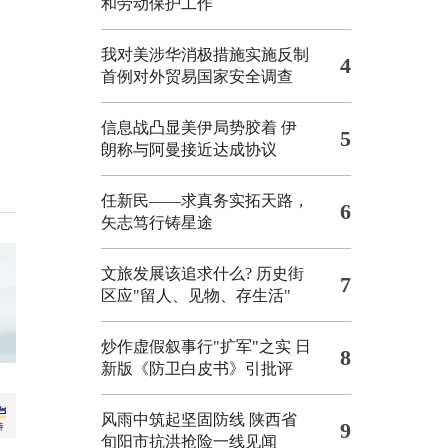
和劳动保护工作
我对美涉华消极措施实施反制
4
首例对外贸易国家安全调查
信息战凸显美伊局势胶着
伊
5
朗称与阿曼接近达成协议
任新民——求真务实拓天路，
6
矢志笃行铸星途
文旅发展该追求什么?
历史街
7
区应"留人、见物、存生活"
炒作虚假叙事行"扩军"之实
日
8
新版《防卫白皮书》引批评
风雨中筑起坚固防线 陕西省
9
旬阳市抗洪抢险一线见闻