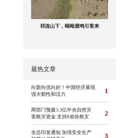
祁连山下，呦呦鹿鸣引客来
最热文章
向新向优向好！中国经济展现
1
强大韧性和活力
两部门预拨3.3亿中央自然灾
2
害救灾资金 支持8省份救灾
全总印发通知 加强安全生产
3