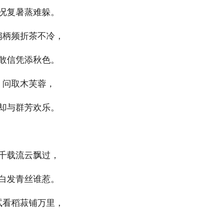
况复暑蒸难躲。
扇柄频折茶不冷，
敢信凭添秋色。
问取木芙蓉，
却与群芳欢乐。
千载流云飘过，
白发青丝谁惹。
试看稻菽铺万里，