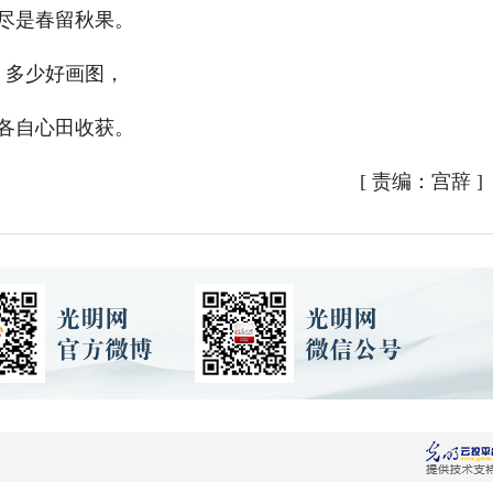
尽是春留秋果。
多少好画图，
各自心田收获。
[
责编：宫辞
]