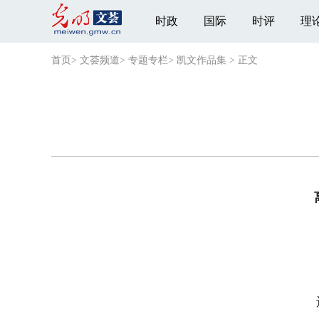
时政
国际
时评
理
首页
>
文荟频道
>
专题专栏
>
凯文作品集
>
正文