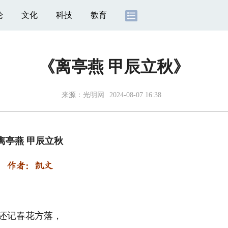
论
文化
科技
教育
《离亭燕 甲辰立秋》
来源：
光明网
2024-08-07 16:38
离亭燕 甲辰立秋
作者：凯文
还记春花方落，