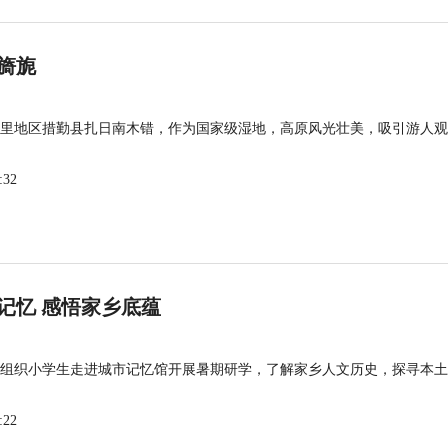
旖旎
里地区措勤县扎日南木错，作为国家级湿地，高原风光壮美，吸引游人观
:32
记忆 感悟家乡底蕴
组织小学生走进城市记忆馆开展暑期研学，了解家乡人文历史，探寻本土
:22